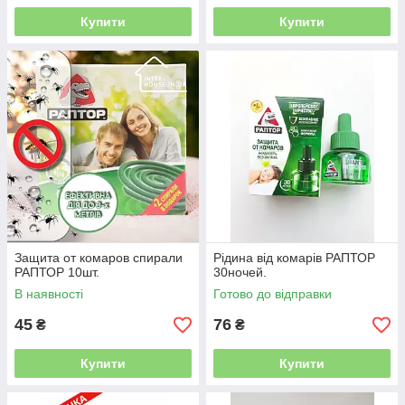
Купити
Купити
Защита от комаров спирали
Рідина від комарів РАПТОР
РАПТОР 10шт.
30ночей.
В наявності
Готово до відправки
45
76
₴
₴
Купити
Купити