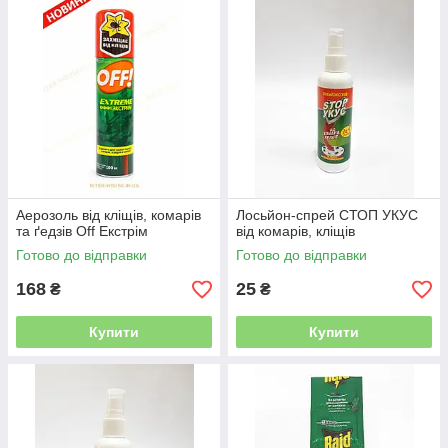
Аерозоль від кліщів, комарів
Лосьйон-спрей СТОП УКУС
та ґедзів Off Екстрім
від комарів, кліщів
Готово до відправки
Готово до відправки
168
25
₴
₴
Купити
Купити