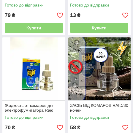
Готово до відправки
Готово до відправки
79
13
₴
₴
Купити
Купити
Жидкость от комаров для
ЗАСІБ ВІД КОМАРОВ RAID/30
электрофумигатора Raid
ночей
Готово до відправки
Готово до відправки
70
58
₴
₴