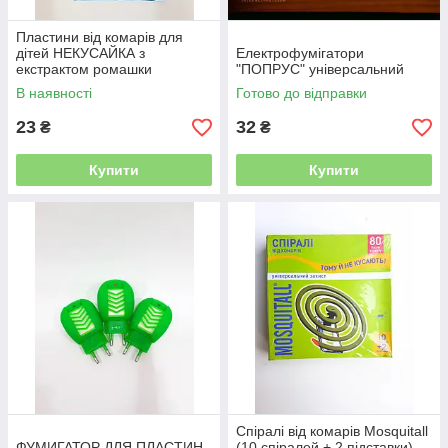
Пластини від комарів для
дітей НЕКУСАЙКА з
Електрофумігатори
екстрактом ромашки
"ПОПРУС" універсальний
В наявності
Готово до відправки
23
32
₴
₴
Купити
Купити
Спіралі від комарів Mosquitall
ФУМИГАТОР ДЛЯ ПЛАСТИН
(10 спіралей + 2 підставки)