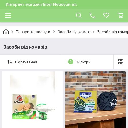
Интернет-магазин Inter-House.in.ua
Товари та послуги
Засоби від комах
Засоби від кома
Засоби від комарів
Сортування
0
Фільтри