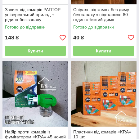
Захист від комарів РАПТОР
Спіраль від комах без диму
універсальний прилад +
без запаху з підставкою 80
рідина без запаху
годин «Чистий дим»
Готово до відправки
Готово до відправки
148
40
₴
₴
Купити
Купити
Набір проти комарів із
Пластини від комарів «KRA»
фумігатором «KRA» 45 ночей
10 шт.