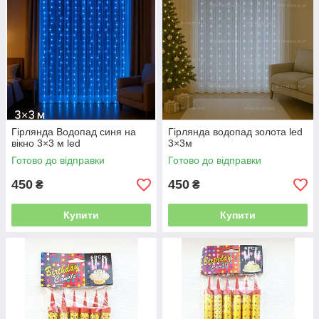
Гірлянда Водопад синя на
Гірлянда водопад золота led
вікно 3×3 м led
3×3м
Готово до відправки
Готово до відправки
450
450
₴
₴
Купити
Купити