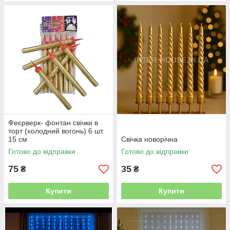
Феєрверк- фонтан свічки в
торт (холодний вогонь) 6 шт.
15 см
Свічка новорічна
Готово до відправки
Готово до відправки
75
35
₴
₴
Купити
Купити