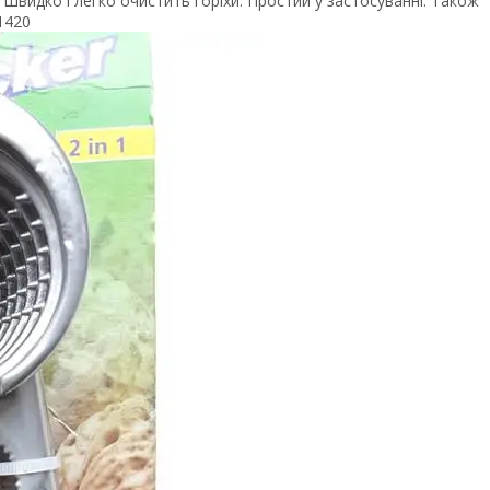
 Швидко і легко очистить горіхи. Простий у застосуванні. Також
1420