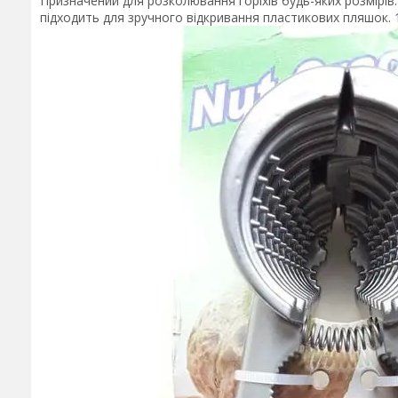
Призначений для розколювання горіхів будь-яких розмірів.
підходить для зручного відкривання пластикових пляшок. 