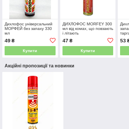
Дихлофос універсальний
ДИХЛОФОС MORFEY 300
Дих
МОРФЕЙ без запаху 330
мл від комах, що повзають
запа
мл
і літають
тарг
інши
49
47
53
₴
₴
Аеро
кома
Купити
Купити
Акційні пропозиції та новинки