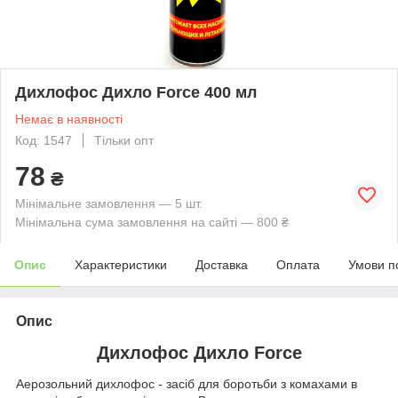
Дихлофос Дихло Force 400 мл
Немає в наявності
Код: 1547
Тільки опт
78
₴
Мінімальне замовлення — 5 шт.
Мінімальна сума замовлення на сайті — 800 ₴
Опис
Характеристики
Доставка
Оплата
Умови п
Опис
Дихлофос Дихло Force
Аерозольний дихлофос - засіб для боротьби з комахами в