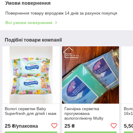
Умови повернення
Повернення товару впродовж 14 днів за рахунок покупця
Всі умови повернення
Подібні товари компанії
Вологі серветки Baby
Ганчірка серветка
Воло
Superfresh для дітей і мам
прогумована
16х1
вологоглінючу Multy
паковання 3 шт.
25
25
5,5
₴/упаковка
₴