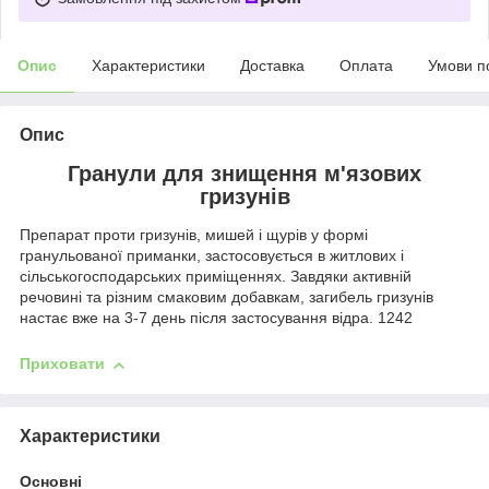
Опис
Характеристики
Доставка
Оплата
Умови п
Опис
Гранули для знищення м'язових
гризунів
Препарат проти гризунів, мишей і щурів у формі
гранульованої приманки, застосовується в житлових і
сільськогосподарських приміщеннях. Завдяки активній
речовині та різним смаковим добавкам, загибель гризунів
настає вже на 3-7 день після застосування відра. 1242
Приховати
Характеристики
Основні