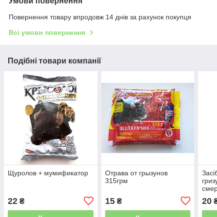
Умови повернення
Повернення товару впродовж 14 днів за рахунок покупця
Всі умови повернення
Подібні товари компанії
Щуролов + мумификатор
Отрава от грызунов
Засі
315грм
гриз
смер
22
15
20
₴
₴