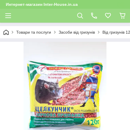
Интернет-магазин Inter-House.in.ua
Товари та послуги
Засоби від гризунів
Від гризунів 1