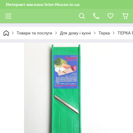
Интернет-магазин Inter-House.in.ua
Товари та послуги
Для дому і кухні
Терка
ТЕРКА 