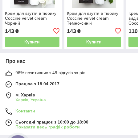
Крем для взуття в тюбику
Крем для взуття в тюбику
Крем
Coccine velvet cream
Coccine velvet cream
виді
Чорний
Темно-синій
Cocc
печ
143
143
110
₴
₴
Купити
Купити
Про нас
96% позитивних з 49 відгуків за рік
Працює з 18.04.2017
м. Харків
Харків, Україна
Контакти
Сьогодні працює з 10:00 до 18:00
Показати весь графік роботи