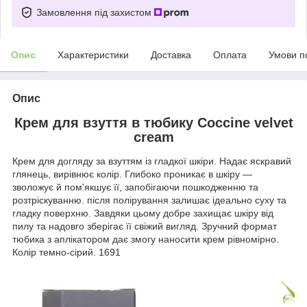
Замовлення під захистом
Опис
Характеристики
Доставка
Оплата
Умови п
Опис
Крем для взуття в тюбику Coccine velvet
cream
Крем для догляду за взуттям із гладкої шкіри. Надає яскравий
глянець, вирівнює колір. Глибоко проникає в шкіру —
зволожує й пом'якшує її, запобігаючи пошкодженню та
розтріскуванню. після полірування залишає ідеально суху та
гладку поверхню. Завдяки цьому добре захищає шкіру від
пилу та надовго зберігає її свіжий вигляд. Зручний формат
тюбика з аплікатором дає змогу наносити крем рівномірно.
Колір темно-сірий. 1691