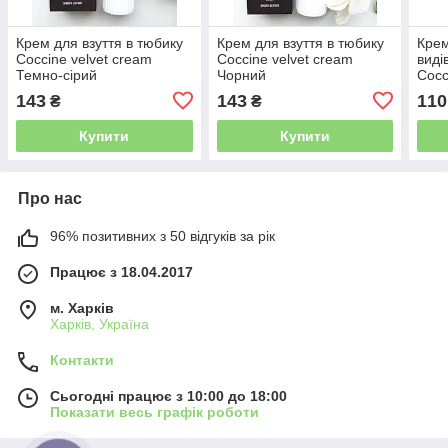
Крем для взуття в тюбику
Крем для взуття в тюбику
Крем
Coccine velvet cream
Coccine velvet cream
виді
Темно-сірий
Чорний
Cocc
печ
143
143
110
₴
₴
Купити
Купити
Про нас
96% позитивних з 50 відгуків за рік
Працює з 18.04.2017
м. Харків
Харків, Україна
Контакти
Сьогодні працює з 10:00 до 18:00
Показати весь графік роботи