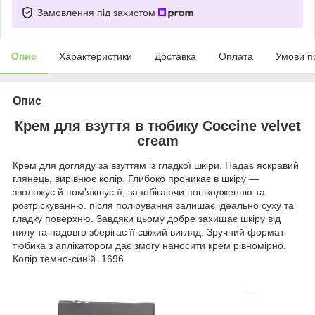
Замовлення під захистом
Опис
Характеристики
Доставка
Оплата
Умови п
Опис
Крем для взуття в тюбику Coccine velvet
cream
Крем для догляду за взуттям із гладкої шкіри. Надає яскравий
глянець, вирівнює колір. Глибоко проникає в шкіру —
зволожує й пом'якшує її, запобігаючи пошкодженню та
розтріскуванню. після полірування залишає ідеально суху та
гладку поверхню. Завдяки цьому добре захищає шкіру від
пилу та надовго зберігає її свіжий вигляд. Зручний формат
тюбика з аплікатором дає змогу наносити крем рівномірно.
Колір темно-синій. 1696