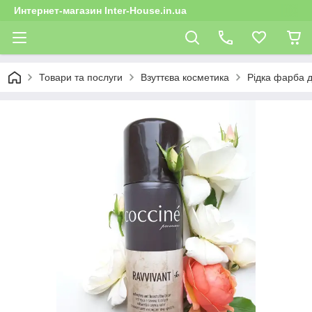
Интернет-магазин Inter-House.in.ua
Товари та послуги
Взуттєва косметика
Рідка фарба д