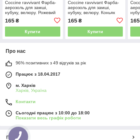
Coccine ravvivant Фарба-
Coccine ravvivant Фарба-
Cocc
аерозоль для замші,
аерозоль для замші,
аеро
нубуку, велюру. Рожевий
нубуку, велюру. Коньяк
нубу
Жов
165
165
165
₴
₴
Купити
Купити
Про нас
96% позитивних з 49 відгуків за рік
Працює з 18.04.2017
м. Харків
Харків, Україна
Контакти
Сьогодні працює з 10:00 до 18:00
Показати весь графік роботи
Про нас