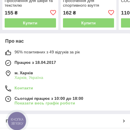
Просочення для шкіри та
Просочення для
COC
текстилю
спортивного взуття
155
162
110
₴
₴
Купити
Купити
Про нас
96% позитивних з 49 відгуків за рік
Працює з 18.04.2017
м. Харків
Харків, Україна
Контакти
Сьогодні працює з 10:00 до 18:00
Показати весь графік роботи
КНОПКА
Про нас
ЗВ'ЯЗКУ