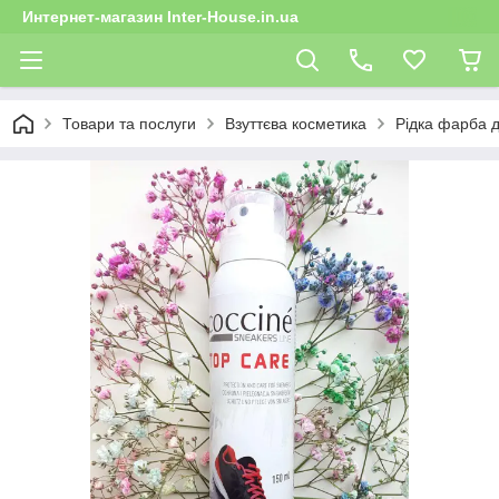
Интернет-магазин Inter-House.in.ua
Товари та послуги
Взуттєва косметика
Рідка фарба д