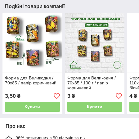
Подібні товари компанії
Форма для Великодня /
Форма для Великодня /
Форм
70х85 / папір коричневий
70х85 / 100 г / папір
110х
коричневий
біли
3,50
3
4
₴
₴
₴
Купити
Купити
Про нас
96% позитивних з 50 відгуків за рік