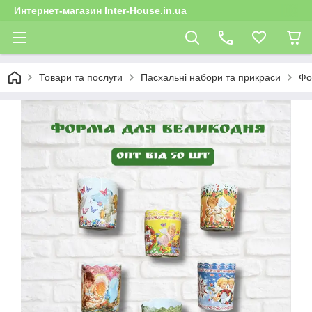
Интернет-магазин Inter-House.in.ua
Товари та послуги
Пасхальні набори та прикраси
Фо