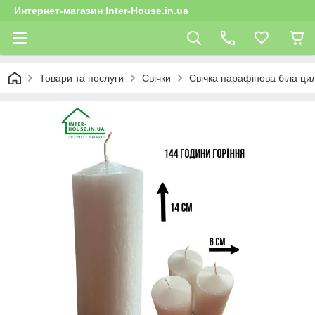
Интернет-магазин Inter-House.in.ua
Товари та послуги
Свічки
Свічка парафінова біла цил