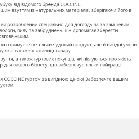
нубуку від відомого бренда COCCINE.
шим взуттям із натуральних матеріалів, зберігаючи його в
рей розроблений спеціально для догляду за за замшевим і
вологи, пилу та забруднень. Він допомагає зберегти
овговічнішим.
ви отримуєте не тільки чудовий продукт, але й вигідні умови
у якість кожної одиниці товару.
ття, а також гуртових покупців, які піклуються про якість
 для вашого бізнесу, що забезпечує тільки найкращі
тя COCCINE гуртом за вигідною ціною! Забезпечте вашим
уктом.