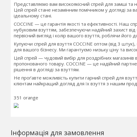
Представляємо вам високоякісний спрей для замші та 
Цей спрей стане незамінним помічником у догляді за ва
ідеальному стані.
COCCINE — це гарантія якості та ефективності. Наш сп
нубуковим взуттям, забезпечуючи надійний захист від 
первісний вигляд і колір вашого взуття, роблячи його д
Купуючи спрей для взуття COCCINE оптом (від 3 штук), 
для вашого бізнесу. Ми гарантуємо низьку ціну та висок
Цей спрей — чудовий вибір для роздрібних магазинів взу
пропонованого товару. COCCINE — це надійний партнер
рішення в догляді за взуттям.
Не проґавте можливість купити гарний спрей для взут
клієнтам найкращий догляд для їх взуття з нашим прод
351 orange
Інформація для замовлення