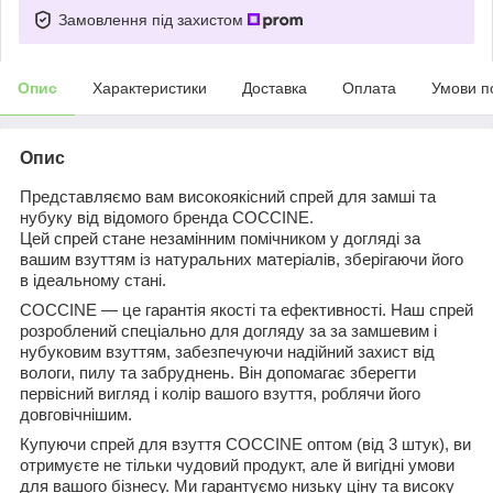
Замовлення під захистом
Опис
Характеристики
Доставка
Оплата
Умови п
Опис
Представляємо вам високоякісний спрей для замші та
нубуку від відомого бренда COCCINE.
Цей спрей стане незамінним помічником у догляді за
вашим взуттям із натуральних матеріалів, зберігаючи його
в ідеальному стані.
COCCINE — це гарантія якості та ефективності. Наш спрей
розроблений спеціально для догляду за за замшевим і
нубуковим взуттям, забезпечуючи надійний захист від
вологи, пилу та забруднень. Він допомагає зберегти
первісний вигляд і колір вашого взуття, роблячи його
довговічнішим.
Купуючи спрей для взуття COCCINE оптом (від 3 штук), ви
отримуєте не тільки чудовий продукт, але й вигідні умови
для вашого бізнесу. Ми гарантуємо низьку ціну та високу