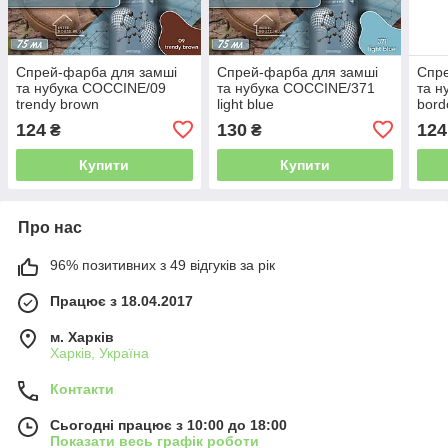
Спрей-фарба для замші
Спрей-фарба для замші
Спре
та нубука COCCINE/09
та нубука COCCINE/371
та н
trendy brown
light blue
bord
124
130
124
₴
₴
Купити
Купити
Про нас
96% позитивних з 49 відгуків за рік
Працює з 18.04.2017
м. Харків
Харків, Україна
Контакти
Сьогодні працює з 10:00 до 18:00
Показати весь графік роботи