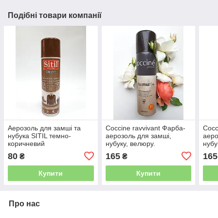
Подібні товари компанії
Аерозоль для замші та
Coccine ravvivant Фарба-
Cocc
нубука SITIL темно-
аерозоль для замші,
аеро
коричневий
нубуку, велюру.
нубу
Жовтогарячий
80
165
165
₴
₴
Купити
Купити
Про нас