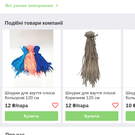
Всі умови повернення
Подібні товари компанії
Шнурки для взуття плоскі
Шнурки для взуття плоскі
Шнур
Кольорові 120 см
Коричневі 120 см
Коль
12
12
10
₴/пара
₴/пара
₴
Купити
Купити
Про нас