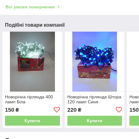
Всі умови повернення
Подібні товари компанії
Новорічна гірлянда 400
Новорічна гірлянда Штора
Ново
ламп Біла
120 ламп Синя
лам
150
220
150
₴
₴
Купити
Купити