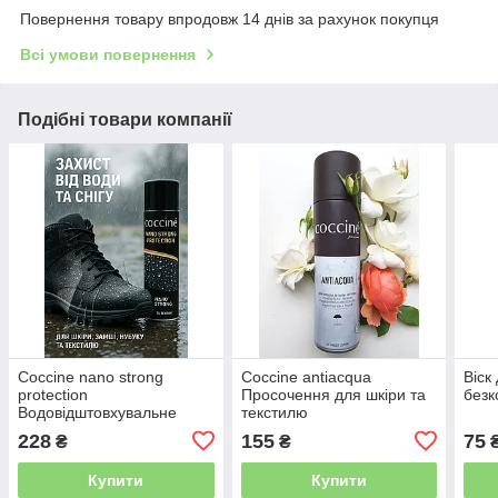
Повернення товару впродовж 14 днів за рахунок покупця
Всі умови повернення
Подібні товари компанії
Coccine nano strong
Coccine antiacqua
Віск
protection
Просочення для шкіри та
без
Водовідштовхувальне
текстилю
просочення
228
155
75
₴
₴
Купити
Купити