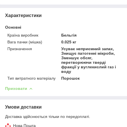
Характеристики
Основні
Країна виробник
Бельгія
Вага пачки (мішка)
0.025 кг
Призначення
Усуває неприємний запах,
Знищує патогенні мікроби,
Зменшує обсяг,
перетворюючи тверді
фракції у вуглекислий газ і
воду
Тип витратного матеріалу
Порошок
Приховати
Умови доставки
Доставка здійснюється тільки по передоплаті.
Нова Пошта