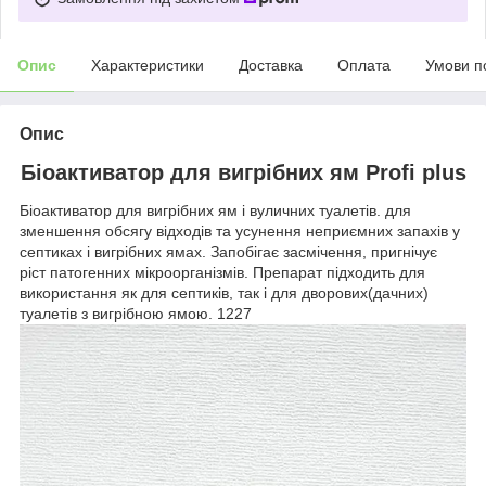
Опис
Характеристики
Доставка
Оплата
Умови п
Опис
Біоактиватор для вигрібних ям Profi plus
Біоактиватор для вигрібних ям і вуличних туалетів. для
зменшення обсягу відходів та усунення неприємних запахів у
септиках і вигрібних ямах. Запобігає засмічення, пригнічує
ріст патогенних мікроорганізмів. Препарат підходить для
використання як для септиків, так і для дворових(дачних)
туалетів з вигрібною ямою. 1227